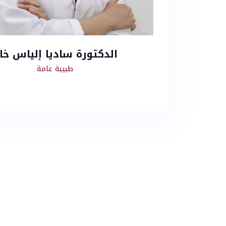
الدكتورة ساديا إلياس خا
طبيبة عامة