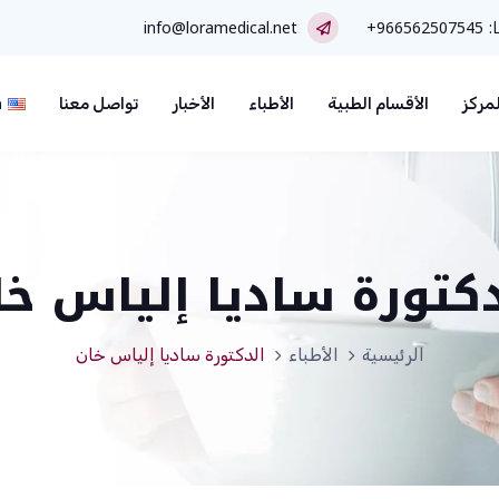
ا:
+966562507545
info@loramedical.net
مركز
الأقسام الطبية
الأطباء
الأخبار
تواصل معنا
h
دكتورة ساديا إلياس خا
الرئيسية
الأطباء
الدكتورة ساديا إلياس خان